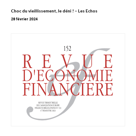
Choc du vieillissement, le déni ! – Les Echos
28 février 2024