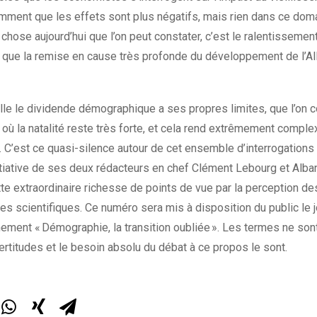
demment que les effets sont plus négatifs, mais rien dans ce do
le chose aujourd’hui que l’on peut constater, c’est le ralentisse
si que la remise en cause très profonde du développement de l’A
elle le dividende démographique a ses propres limites, que l’on 
où la natalité reste très forte, et cela rend extrêmement comple
t. C’est ce quasi-silence autour de cet ensemble d’interrogations
initiative de ses deux rédacteurs en chef Clément Lebourg et Alb
te extraordinaire richesse de points de vue par la perception d
ines scientifiques. Ce numéro sera mis à disposition du public l
ement « Démographie, la transition oubliée ». Les termes ne s
certitudes et le besoin absolu du débat à ce propos le sont.