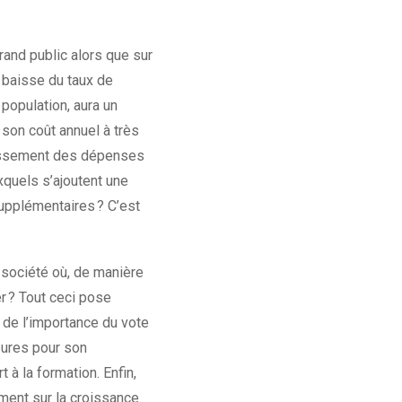
rand public alors que sur
a baisse du taux de
 population, aura un
son coût annuel à très
roissement des dépenses
xquels s’ajoutent une
upplémentaires ? C’est
 société où, de manière
er ? Tout ceci pose
 de l’importance du vote
eures pour son
 à la formation. Enfin,
ment sur la croissance.