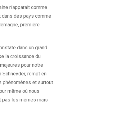
maine n’apparait comme
ment dans des pays comme
llemagne, première
constate dans un grand
xe la croissance du
 majeures pour notre
an Schneyder, rompt en
es phénomènes et surtout
e jour même où nous
ont pas les mêmes mais