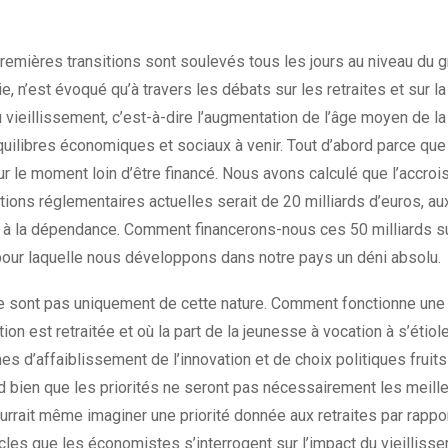
emières transitions sont soulevés tous les jours au niveau du g
e, n’est évoqué qu’à travers les débats sur les retraites et sur l
 du vieillissement, c’est-à-dire l’augmentation de l’âge moyen de la
ilibres économiques et sociaux à venir. Tout d’abord parce que 
our le moment loin d’être financé. Nous avons calculé que l’acc
itions réglementaires actuelles serait de 20 milliards d’euros, au
és à la dépendance. Comment financerons-nous ces 50 milliards s
pour laquelle nous développons dans notre pays un déni absolu.
ne sont pas uniquement de cette nature. Comment fonctionne une
tion est retraitée et où la part de la jeunesse à vocation à s’étiol
d’affaiblissement de l’innovation et de choix politiques fruits
 bien que les priorités ne seront pas nécessairement les meill
rrait même imaginer une priorité donnée aux retraites par rapport
ècles que les économistes s’interrogent sur l’impact du vieillisse