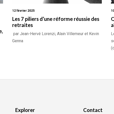
12 février 2025
10
Les 7 piliers d’une réforme réussie des
Q
retraites
a
e,
par Jean-Hervé Lorenzi, Alain Villemeur et Kevin
L
Genna
s
(
Explorer
Contact