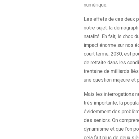
numérique.
Les effets de ces deux pr
notre sujet, la démographi
natalité. En fait, le choc
impact énorme sur nos équ
court terme, 2030, est p
de retraite dans les cond
trentaine de milliards li
une question majeure et 
Mais les interrogations 
très importante, la popula
évidemment des problèmes 
des seniors. On comprend
dynamisme et que l’on pou
cela fait plus de deux si