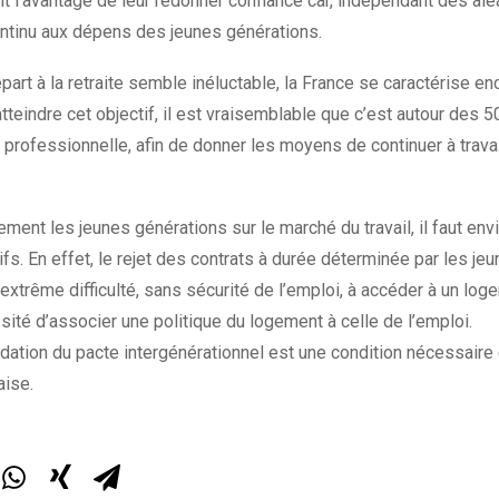
it l’avantage de leur redonner confiance car, indépendant des aléa
ontinu aux dépens des jeunes générations.
épart à la retraite semble inéluctable, la France se caractérise e
tteindre cet objectif, il est vraisemblable que c’est autour des 50
 professionnelle, afin de donner les moyens de continuer à travail
lement les jeunes générations sur le marché du travail, il faut en
s. En effet, le rejet des contrats à durée déterminée par les jeun
l’extrême difficulté, sans sécurité de l’emploi, à accéder à un lo
sité d’associer une politique du logement à celle de l’emploi.
ndation du pacte intergénérationnel est une condition nécessaire 
aise.