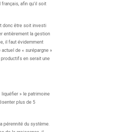
rançais, afin qu’il soit
 donc être soit investi
er entièrement la gestion
ve, il faut évidemment
te actuel de « surépargne »
 productifs en serait une
liquéfier » le patrimoine
ésenter plus de 5
 la pérennité du système.