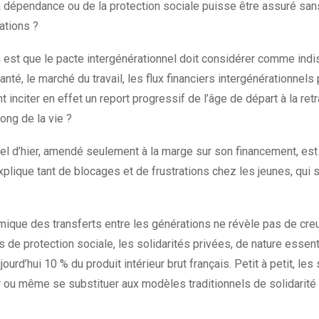
la dépendance ou de la protection sociale puisse être assuré sa
ations ?
 est que le pacte intergénérationnel doit considérer comme indi
santé, le marché du travail, les flux financiers intergénérationnels 
 inciter en effet un report progressif de l’âge de départ à la ret
ong de la vie ?
nel d’hier, amendé seulement à la marge sur son financement, es
xplique tant de blocages et de frustrations chez les jeunes, qu
mique des transferts entre les générations ne révèle pas de cre
s de protection sociale, les solidarités privées, de nature essent
urd’hui 10 % du produit intérieur brut français. Petit à petit, les 
 ou même se substituer aux modèles traditionnels de solidarité