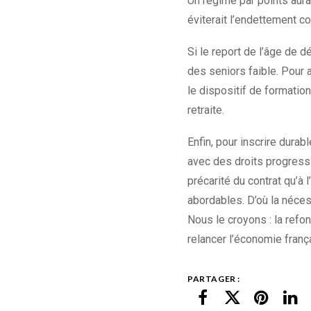
Un régime par points aura
éviterait l’endettement c
Si le report de l’âge de d
des seniors faible. Pour a
le dispositif de formation
retraite.
Enfin, pour inscrire durab
avec des droits progressif
précarité du contrat qu’à 
abordables. D’où la néces
Nous le croyons : la refo
relancer l’économie franç
PARTAGER :