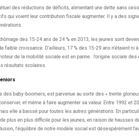
pétuel des réductions de déficits, alimentant une dette sans ce
ifs qui voient leur contribution fiscale augmenter. Il y a des sign
énérations.
 chômage des 15-24 ans de 24 % en 2013, les jeunes sont devenu
 faible croissance. D’ailleurs, 17 % des 15-29 ans n’étaient ni à l
moteur de la mobilité sociale est en panne : l’origine sociale des
s résultats scolaires.
seniors
lle des baby-boomers, est parvenue au sortir des « trente glorie
a conserver, et même à faire augmenter sa valeur. Entre 1992 et 20
is elle a baissé pour toutes les autres générations. En particuli
de plus en plus difficile pour les jeunes, en raison de hausses de
lusion, l’équilibre de notre modèle social est désespérément fa