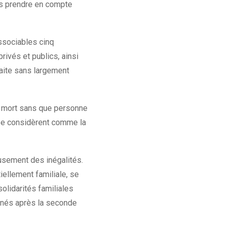
ns prendre en compte
ssociables cinq
privés et publics, ainsi
raite sans largement
t mort sans que personne
i se considèrent comme la
usement des inégalités.
iellement familiale, se
solidarités familiales
 nés après la seconde